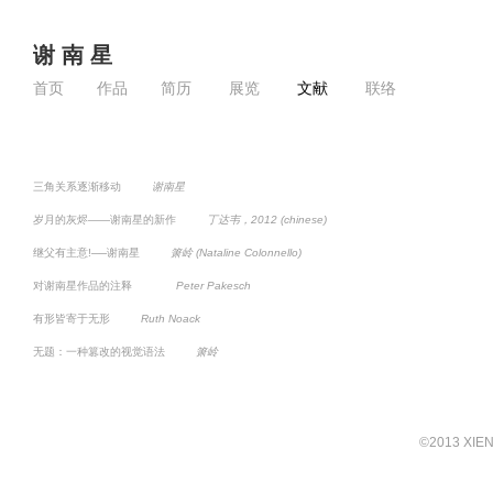
谢 南 星
首页
作品
简历
展览
文献
联络
三角关系逐渐移动
谢南星
岁月的灰烬——谢南星的新作
丁达韦，2012 (chinese)
继父有主意!──谢南星
箫岭 (Nataline Colonnello)
对谢南星作品的注释
Peter Pakesch
有形皆寄于无形
Ruth Noack
无题：一种篡改的视觉语法
箫岭
©2013 XIENA